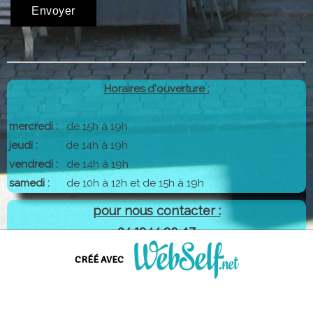
Horaires d'ouverture :
mercredi :
de 15h à 19h
jeudi :
de 14h à 19h
vendredi :
de 14h à 19h
samedi :
de 10h à 12h et de 15h à 19h
pour nous contacter :
06.19.66.23.47
CRÉÉ AVEC
Créer un site web de qualité professionnelle et personnalisable sans
aucune connaissance en programmation